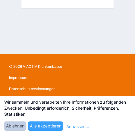
© 2026 VIACTIV Krankenkasse
Impressum
Datenschutzbestimmungen
Einloggen
Wir sammeln und verarbeiten Ihre Informationen zu folgenden
Zwecken:
Unbedingt erforderlich, Sicherheit, Präferenzen,
Test Center
Statistiken
Cookie-Einstellungen bearbeiten
Ablehnen
Alle akzeptieren
Anpassen
...